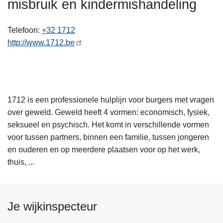
misbruik en kindermishandeling
n
A
h
Telefoon
+32 1712
o
http://www.1712.be
u
d
g
a
a
1712 is een professionele hulplijn voor burgers met vragen
n
over geweld. Geweld heeft 4 vormen: economisch, fysiek,
seksueel en psychisch. Het komt in verschillende vormen
voor tussen partners, binnen een familie, tussen jongeren
en ouderen en op meerdere plaatsen voor op het werk,
thuis, ...
Je wijkinspecteur