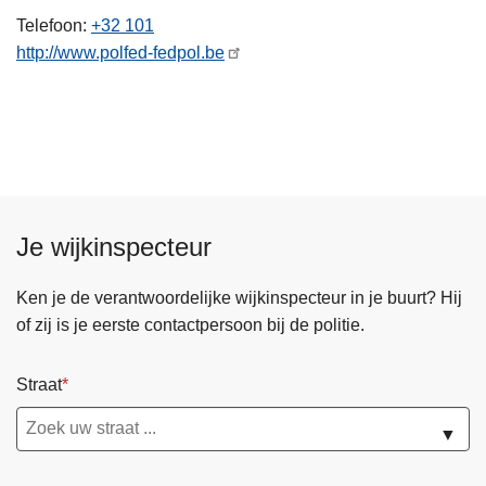
n
A
Telefoon
+32 101
h
http://www.polfed-fedpol.be
o
u
d
g
a
a
n
Je wijkinspecteur
Ken je de verantwoordelijke wijkinspecteur in je buurt? Hij
of zij is je eerste contactpersoon bij de politie.
Straat
▼