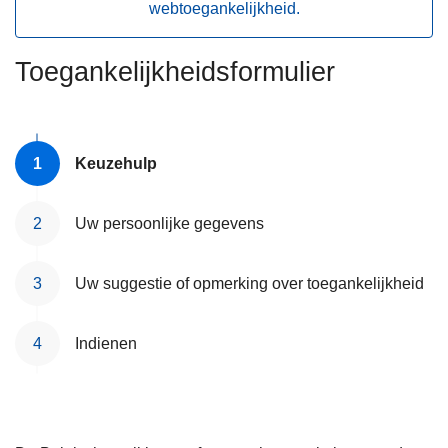
webtoegankelijkheid.
n
A
h
o
Toegankelijkheidsformulier
u
d
g
Keuzehulp
a
a
n
Uw persoonlijke gegevens
Uw suggestie of opmerking over toegankelijkheid
Indienen