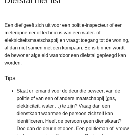
Diefstal met list
n
A
h
o
Een dief geeft zich uit voor een politie-inspecteur of een
u
meteropnemer of technicus van een water- of
d
elektriciteitsmaatschappij en vraagt toegang tot de woning,
g
al dan niet samen met een kompaan. Eens binnen wordt
a
de bewoner afgeleid waardoor een diefstal gepleegd kan
a
worden.
n
Tips
Staat er iemand voor de deur die beweert van de
politie of van een of andere maatschappij (gas,
elektriciteit, water,…) te zijn? Vraag dan een
dienstkaart waarmee de persoon zichzelf kan
identificeren. Heeft de persoon geen dienstkaart?
Doe dan de deur niet open. Een politieman of -vrouw