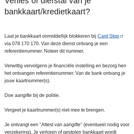
Verlies of diefstal van je
n
A
bankkaart/kredietkaart?
h
o
u
d
Laat je bankkaart onmiddellijk blokkeren bij
Card Stop
g
via 078 170 170. Van deze dienst ontvang je een
a
referentienummer. Noteer dit nummer.
a
n
Verwittig vervolgens je financiële instelling en bezorg hen
het ontvangen referentienummer. Van de bank ontvang je
jouw kaartnummer(s).
Doe aangifte bij de politie.
Vergeet je kaartnummer(s) niet mee te brengen.
Je ontvangt een "Attest van aangifte" (eventueel nodig voor
verzekering). Je verloren of gestolen bankkaart wordt