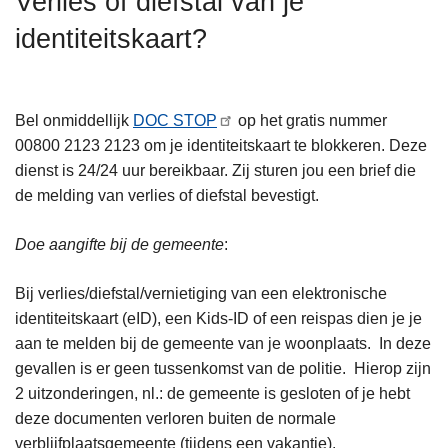
Verlies of diefstal van je
n
A
identiteitskaart?
h
o
u
d
Bel onmiddellijk
DOC STOP
op het gratis nummer
g
00800 2123 2123 om je identiteitskaart te blokkeren. Deze
a
dienst is 24/24 uur bereikbaar. Zij sturen jou een brief die
a
de melding van verlies of diefstal bevestigt.
n
Doe aangifte bij de gemeente
:
Bij verlies/diefstal/vernietiging van een elektronische
identiteitskaart (eID), een Kids-ID of een reispas dien je je
aan te melden bij de gemeente van je woonplaats. In deze
gevallen is er geen tussenkomst van de politie. Hierop zijn
2 uitzonderingen, nl.: de gemeente is gesloten of je hebt
deze documenten verloren buiten de normale
verblijfplaatsgemeente (tijdens een vakantie).