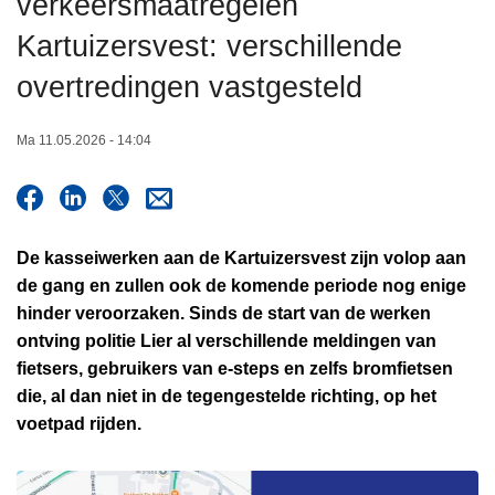
verkeersmaatregelen
n
Kartuizersvest: verschillende
h
o
overtredingen vastgesteld
u
d
Ma 11.05.2026 - 14:04
g
a
a
n
De kasseiwerken aan de Kartuizersvest zijn volop aan
de gang en zullen ook de komende periode nog enige
hinder veroorzaken. Sinds de start van de werken
ontving politie Lier al verschillende meldingen van
fietsers, gebruikers van e-steps en zelfs bromfietsen
die, al dan niet in de tegengestelde richting, op het
voetpad rijden.