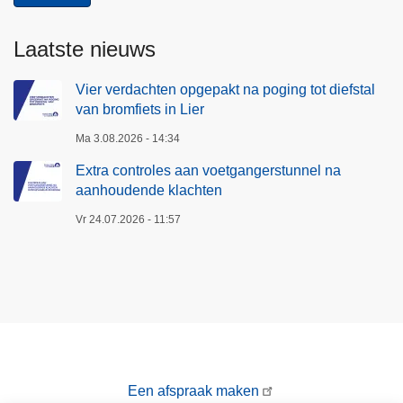
L
a
i
a
Laatste nieuws
e
a
r
n
Vier verdachten opgepakt na poging tot diefstal
van bromfiets in Lier
h
o
Ma 3.08.2026 - 14:34
u
Extra controles aan voetgangerstunnel na
d
aanhoudende klachten
e
Vr 24.07.2026 - 11:57
n
d
e
k
l
a
c
h
Een afspraak maken