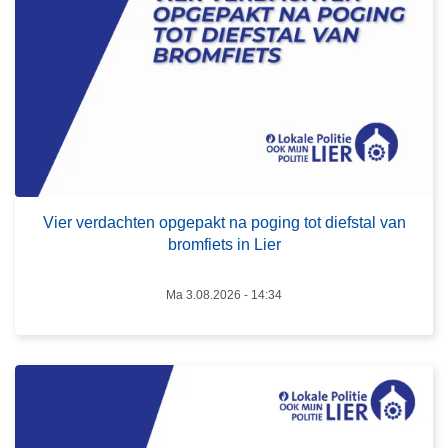
e
r
v
e
r
d
a
L
c
e
Vier verdachten opgepakt na poging tot diefstal van
h
e
bromfiets in Lier
t
s
e
m
Ma 3.08.2026 - 14:34
n
e
o
e
p
r
g
o
e
v
p
e