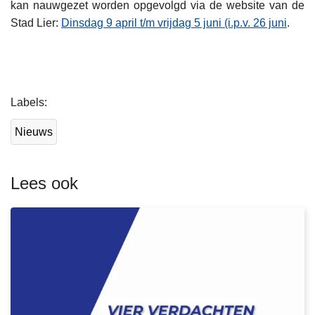
kan nauwgezet worden opgevolgd via de website van de
Stad Lier:
Dinsdag 9 april t/m vrijdag 5 juni (i.p.v. 26 juni
.
L
Labels
e
e
Nieuws
s
m
e
Lees ook
e
r
o
v
e
r
V
i