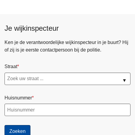
s
v
t
o
a
e
l
Je wijkinspecteur
t
v
g
a
Ken je de verantwoordelijke wijkinspecteur in je buurt? Hij
a
n
of zij is je eerste contactpersoon bij de politie.
n
b
g
r
Straat
e
o
r
m
▼
s
f
t
i
u
Huisnummer
e
n
t
n
s
e
i
l
n
n