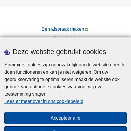
l
a
c
h
Een afspraak maken
t
Downloads
e
n
Pers
Deze website gebruikt cookies
Sommige cookies zijn noodzakelijk om de website goed te
doen functioneren en kan je niet weigeren. Om uw
gebruikservaring te optimaliseren maakt de website ook
gebruik van optionele cookies waarvoor wij uw
toestemming vragen.
Disclaimer
Lees er meer over in ons cookiebeleid
.
Privacy
Cookies
Accepteer alle
Toegankelijkheid