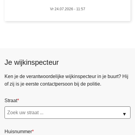
e
d
Vr 24.07.2026 - 11:57
s
i
a
e
a
f
n
s
v
t
o
a
e
l
Je wijkinspecteur
t
v
g
a
Ken je de verantwoordelijke wijkinspecteur in je buurt? Hij
a
n
of zij is je eerste contactpersoon bij de politie.
n
b
g
r
Straat
e
o
r
m
▼
s
f
t
i
u
Huisnummer
e