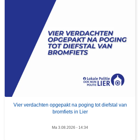
v
e
r
V
i
e
r
v
e
r
d
a
L
c
e
Vier verdachten opgepakt na poging tot diefstal van
h
e
bromfiets in Lier
t
s
e
m
Ma 3.08.2026 - 14:34
n
e
o