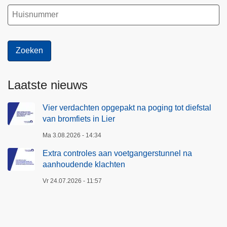
n
t
n
s
e
i
l
n
n
L
a
i
a
Laatste nieuws
e
a
r
n
Vier verdachten opgepakt na poging tot diefstal
van bromfiets in Lier
h
o
Ma 3.08.2026 - 14:34
u
Extra controles aan voetgangerstunnel na
d
aanhoudende klachten
e
Vr 24.07.2026 - 11:57
n
d
e
k