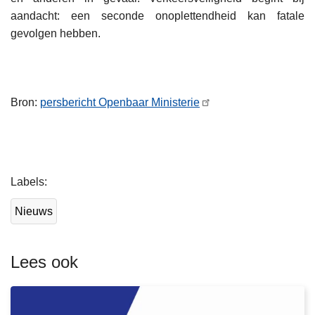
aandacht: een seconde onoplettendheid kan fatale
gevolgen hebben.
Bron:
persbericht Openbaar Ministerie
L
Labels
e
e
Nieuws
s
m
e
Lees ook
e
r
o