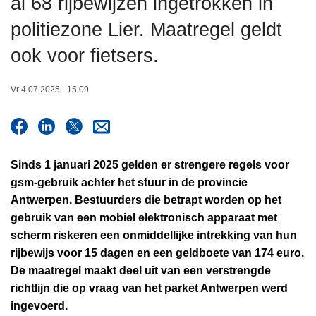
al 68 rijbewijzen ingetrokken in
n
politiezone Lier. Maatregel geldt
h
o
ook voor fietsers.
u
d
Vr 4.07.2025 - 15:09
g
a
a
n
Sinds 1 januari 2025 gelden er strengere regels voor
gsm-gebruik achter het stuur in de provincie
Antwerpen. Bestuurders die betrapt worden op het
gebruik van een mobiel elektronisch apparaat met
scherm riskeren een onmiddellijke intrekking van hun
rijbewijs voor 15 dagen en een geldboete van 174 euro.
De maatregel maakt deel uit van een verstrengde
richtlijn die op vraag van het parket Antwerpen werd
ingevoerd.