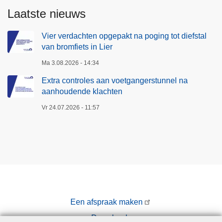
i
a
Laatste nieuws
e
a
r
n
Vier verdachten opgepakt na poging tot diefstal
van bromfiets in Lier
h
o
Ma 3.08.2026 - 14:34
u
Extra controles aan voetgangerstunnel na
d
aanhoudende klachten
e
Vr 24.07.2026 - 11:57
n
d
e
k
l
a
c
h
Een afspraak maken
t
Downloads
e