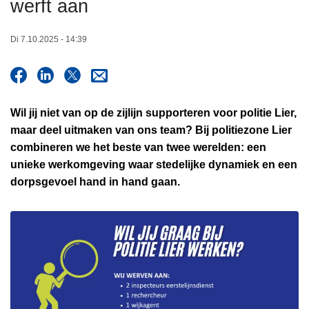
werft aan
n
h
Di 7.10.2025 - 14:39
o
u
d
g
Wil jij niet van op de zijlijn supporteren voor politie Lier,
a
maar deel uitmaken van ons team? Bij politiezone Lier
a
combineren we het beste van twee werelden: een
n
unieke werkomgeving waar stedelijke dynamiek en een
dorpsgevoel hand in hand gaan.