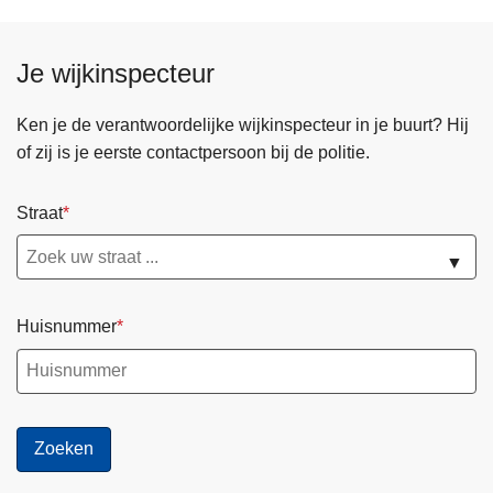
t
o
a
e
l
Je wijkinspecteur
t
v
g
a
Ken je de verantwoordelijke wijkinspecteur in je buurt? Hij
a
n
of zij is je eerste contactpersoon bij de politie.
n
b
g
r
Straat
e
o
r
m
▼
s
f
t
i
u
Huisnummer
e
n
t
n
s
e
i
l
n
n
L
a