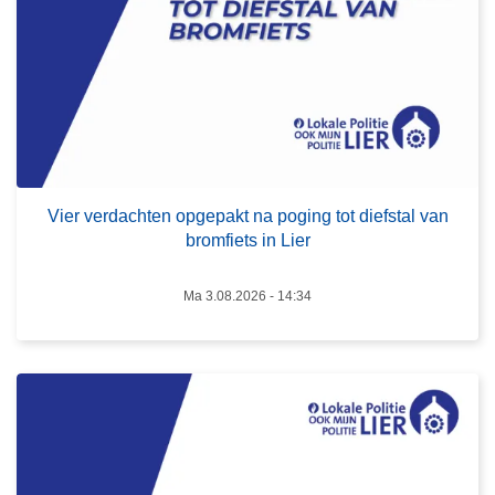
r
v
e
r
d
a
L
c
e
Vier verdachten opgepakt na poging tot diefstal van
h
e
bromfiets in Lier
t
s
e
m
Ma 3.08.2026 - 14:34
n
e
o
e
p
r
g
o
e
v
p
e
a
r
k