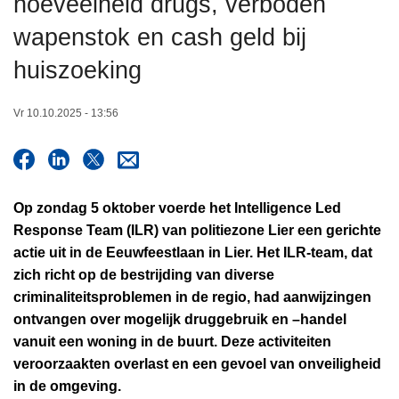
hoeveelheid drugs, verboden
n
wapenstok en cash geld bij
h
o
huiszoeking
u
d
Vr 10.10.2025 - 13:56
g
a
a
n
Op zondag 5 oktober voerde het Intelligence Led
Response Team (ILR) van politiezone Lier een gerichte
actie uit in de Eeuwfeestlaan in Lier. Het ILR-team, dat
zich richt op de bestrijding van diverse
criminaliteitsproblemen in de regio, had aanwijzingen
ontvangen over mogelijk druggebruik en –handel
vanuit een woning in de buurt. Deze activiteiten
veroorzaakten overlast en een gevoel van onveiligheid
in de omgeving.