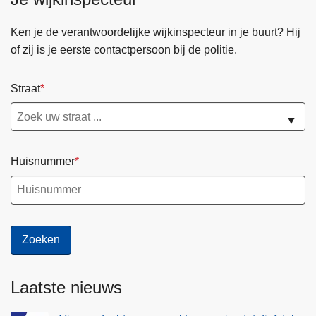
t
v
g
a
Ken je de verantwoordelijke wijkinspecteur in je buurt? Hij
a
n
of zij is je eerste contactpersoon bij de politie.
n
b
g
r
Straat
e
o
r
m
▼
s
f
t
i
u
Huisnummer
e
n
t
n
s
e
i
l
n
n
L
a
i
a
Laatste nieuws
e
a
r