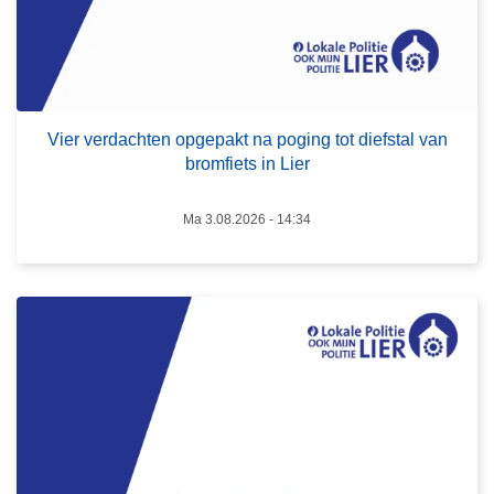
e
r
d
a
L
c
e
Vier verdachten opgepakt na poging tot diefstal van
h
e
bromfiets in Lier
t
s
e
m
Ma 3.08.2026 - 14:34
n
e
o
e
p
r
g
o
e
v
p
e
a
r
k
E
t
x
n
t