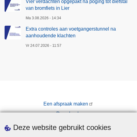
n
Vier verdachten opgepakt na poging tot diefstal
van bromfiets in Lier
h
o
Ma 3.08.2026 - 14:34
u
Extra controles aan voetgangerstunnel na
d
aanhoudende klachten
e
Vr 24.07.2026 - 11:57
n
d
e
k
l
a
c
h
Een afspraak maken
t
Downloads
e
n
Pers
Deze website gebruikt cookies