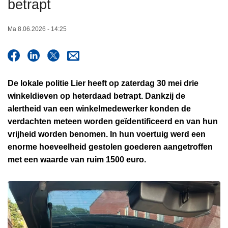
betrapt
n
h
Ma 8.06.2026 - 14:25
o
u
d
g
De lokale politie Lier heeft op zaterdag 30 mei drie
a
winkeldieven op heterdaad betrapt. Dankzij de
a
alertheid van een winkelmedewerker konden de
n
verdachten meteen worden geïdentificeerd en van hun
vrijheid worden benomen. In hun voertuig werd een
enorme hoeveelheid gestolen goederen aangetroffen
met een waarde van ruim 1500 euro.