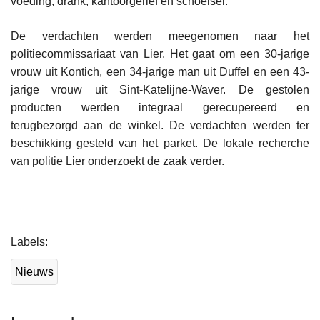
voeding, drank, kantoorgerief en schoeisel.
De verdachten werden meegenomen naar het
politiecommissariaat van Lier. Het gaat om een 30-jarige
vrouw uit Kontich, een 34-jarige man uit Duffel en een 43-
jarige vrouw uit Sint-Katelijne-Waver. De gestolen
producten werden integraal gerecupereerd en
terugbezorgd aan de winkel. De verdachten werden ter
beschikking gesteld van het parket. De lokale recherche
van politie Lier onderzoekt de zaak verder.
L
Labels
e
e
Nieuws
s
m
e