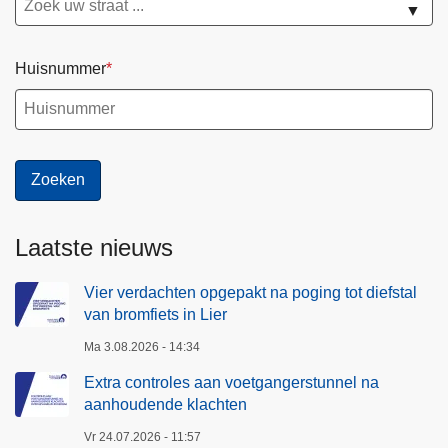
▼
s
f
t
i
u
Huisnummer
e
n
t
n
s
e
i
l
n
n
L
a
i
a
Laatste nieuws
e
a
r
n
Vier verdachten opgepakt na poging tot diefstal
van bromfiets in Lier
h
o
Ma 3.08.2026 - 14:34
u
Extra controles aan voetgangerstunnel na
d
aanhoudende klachten
e
Vr 24.07.2026 - 11:57
n