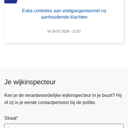
r
t
Extra controles aan voetgangerstunnel na
o
o
aanhoudende klachten
l
t
e
d
Vr 24.07.2026 - 11:57
s
i
a
e
a
f
n
s
v
t
o
a
e
l
Je wijkinspecteur
t
v
g
a
Ken je de verantwoordelijke wijkinspecteur in je buurt? Hij
a
n
of zij is je eerste contactpersoon bij de politie.
n
b
g
r
Straat
e
o
r
m