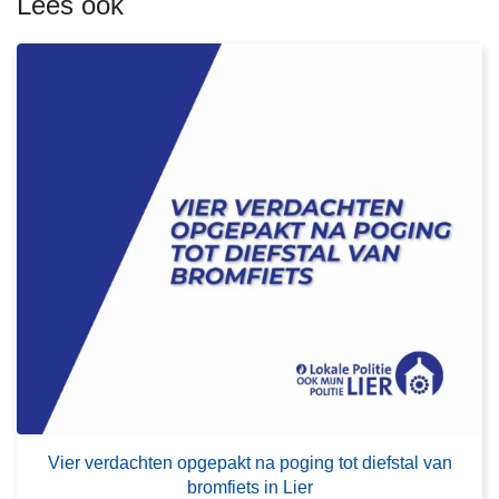
Lees ook
e
r
o
v
e
r
V
i
e
r
v
e
r
d
a
L
c
e
Vier verdachten opgepakt na poging tot diefstal van
h
e
bromfiets in Lier
t