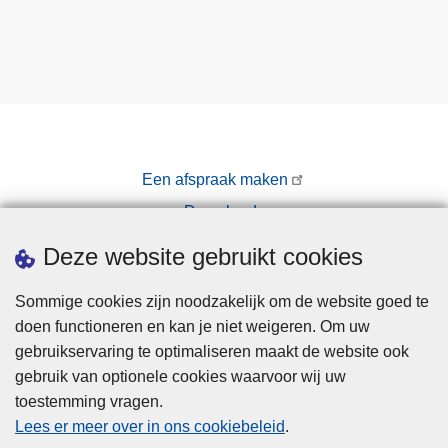
d
e
k
l
a
c
h
Een afspraak maken
t
Downloads
e
n
Pers
Deze website gebruikt cookies
Sommige cookies zijn noodzakelijk om de website goed te
doen functioneren en kan je niet weigeren. Om uw
gebruikservaring te optimaliseren maakt de website ook
gebruik van optionele cookies waarvoor wij uw
toestemming vragen.
Disclaimer
Lees er meer over in ons cookiebeleid
.
Privacy