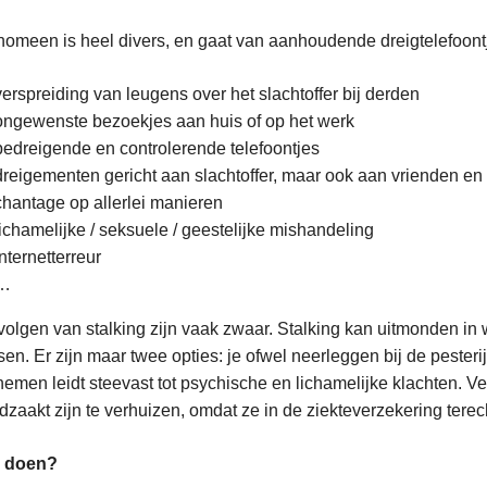
nomeen is heel divers, en gaat van aanhoudende dreigtelefoontj
verspreiding van leugens over het slachtoffer bij derden
ongewenste bezoekjes aan huis of op het werk
bedreigende en controlerende telefoontjes
dreigementen gericht aan slachtoffer, maar ook aan vrienden en 
chantage op allerlei manieren
lichamelijke / seksuele / geestelijke mishandeling
internetterreur
…
olgen van stalking zijn vaak zwaar. Stalking kan uitmonden in 
sen. Er zijn maar twee opties: je ofwel neerleggen bij de pesteri
emen leidt steevast tot psychische en lichamelijke klachten. Ve
zaakt zijn te verhuizen, omdat ze in de ziekteverzekering terec
e doen?