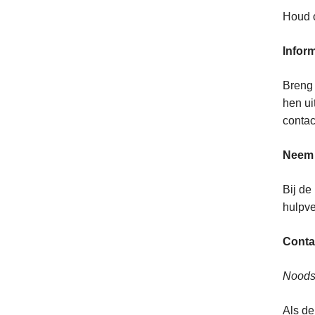
Houd o
Infor
Breng 
hen ui
contac
Neem 
Bij de
hulpve
Contac
Noodsi
Als de