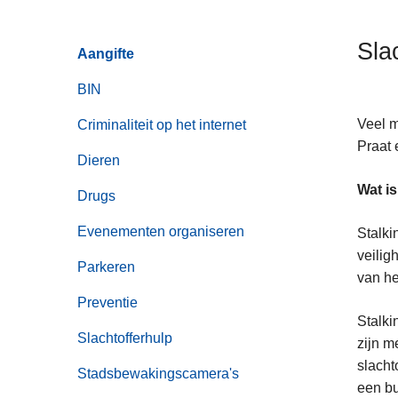
n
h
Sla
Aangifte
o
u
BIN
d
g
Veel m
Criminaliteit op het internet
a
Praat 
Dieren
a
Wat is
n
Drugs
Evenementen organiseren
Stalki
veilig
Parkeren
van he
Preventie
Stalki
Slachtofferhulp
zijn m
slacht
Stadsbewakingscamera's
een bu