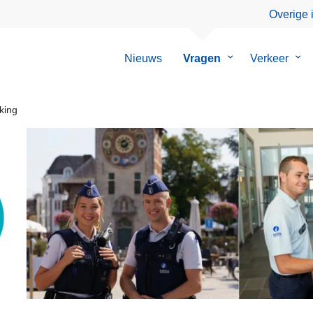
Overige 
Nieuws
Vragen
Submenu
Verkeer
Su
van
van
Vragen
Ver
king