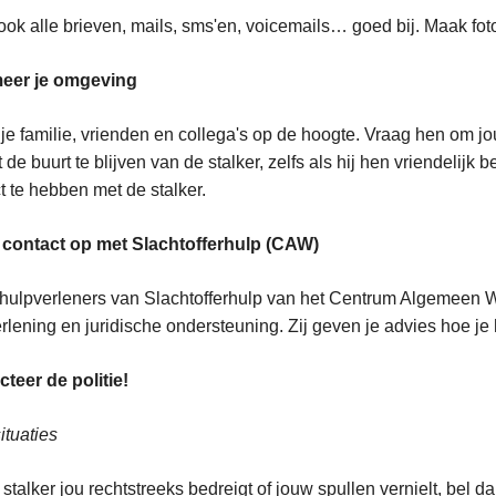
ok alle brieven, mails, sms'en, voicemails… goed bij. Maak fot
meer je omgeving
je familie, vrienden en collega's op de hoogte. Vraag hen om 
t de buurt te blijven van de stalker, zelfs als hij hen vriendelijk
t te hebben met de stalker.
contact op met Slachtofferhulp (CAW)
 hulpverleners van Slachtofferhulp van het Centrum Algemeen W
rlening en juridische ondersteuning. Zij geven je advies hoe j
teer de politie!
tuaties
 stalker jou rechtstreeks bedreigt of jouw spullen vernielt, bel d