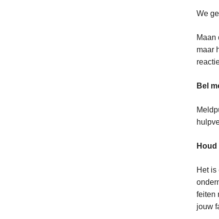
We gev
Maan d
maar h
reactie
Bel m
Meldpu
hulpve
Houd 
Het is
ondern
feiten
jouw f