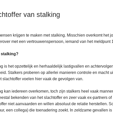
chtoffer van stalking
ensen krijgen te maken met stalking. Misschien overkomt het jou
erover met een vertrouwenspersoon, iemand van het meldpunt 1
 stalking?
ng is het opzettelijk en herhaaldelijk lastigvallen en achtervol
heid. Stalkers proberen op allerlei manieren controle en macht u
t slachtoffer voelen hier vaak de gevolgen van.
ng kan iedereen overkomen, toch zijn stalkers heel vaak manne
eestal bekenden van het slachtoffer en zeer vaak ex-partners 
offer niet aanvaarden en willen absoluut de relatie herstellen.
ur, een collega) die toenadering zoekt. In zeldzame gevallen i