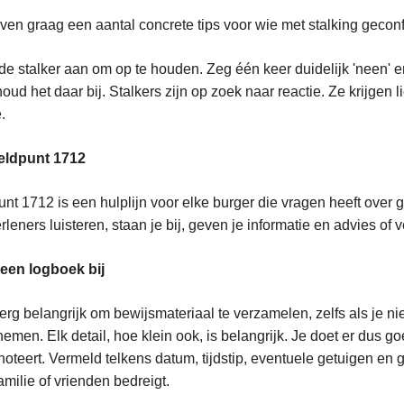
en graag een aantal concrete tips voor wie met stalking geconf
e stalker aan om op te houden. Zeg één keer duidelijk 'neen' en
oud het daar bij. Stalkers zijn op zoek naar reactie. Ze krijgen
.
eldpunt 1712
nt 1712 is een hulplijn voor elke burger die vragen heeft over
rleners luisteren, staan je bij, geven je informatie en advies of 
een logboek bij
 erg belangrijk om bewijsmateriaal te verzamelen, zelfs als je n
emen. Elk detail, hoe klein ook, is belangrijk. Je doet er dus g
 noteert. Vermeld telkens datum, tijdstip, eventuele getuigen en
amilie of vrienden bedreigt.