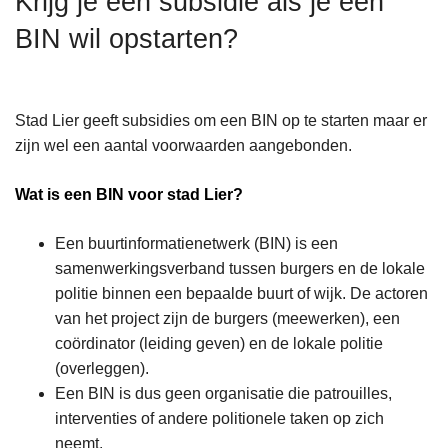
Krijg je een subsidie als je een
n
BIN wil opstarten?
h
o
u
d
Stad Lier geeft subsidies om een BIN op te starten maar er
g
zijn wel een aantal voorwaarden aangebonden.
a
a
Wat is een BIN voor stad Lier?
n
Een buurtinformatienetwerk (BIN) is een
samenwerkingsverband tussen burgers en de lokale
politie binnen een bepaalde buurt of wijk. De actoren
van het project zijn de burgers (meewerken), een
coördinator (leiding geven) en de lokale politie
(overleggen).
Een BIN is dus geen organisatie die patrouilles,
interventies of andere politionele taken op zich
neemt.