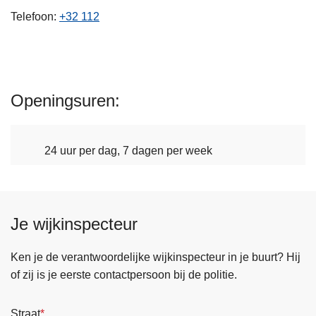
n
Telefoon
+32 112
h
o
u
d
Openingsuren
g
a
a
24 uur per dag, 7 dagen per week
n
Je wijkinspecteur
Ken je de verantwoordelijke wijkinspecteur in je buurt? Hij
of zij is je eerste contactpersoon bij de politie.
Straat