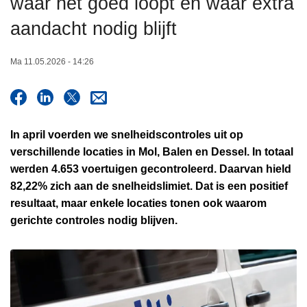
waar het goed loopt én waar extra
n
aandacht nodig blijft
h
o
u
Ma 11.05.2026 - 14:26
d
g
a
a
In april voerden we snelheidscontroles uit op
n
verschillende locaties in Mol, Balen en Dessel. In totaal
werden 4.653 voertuigen gecontroleerd. Daarvan hield
82,22% zich aan de snelheidslimiet. Dat is een positief
resultaat, maar enkele locaties tonen ook waarom
gerichte controles nodig blijven.