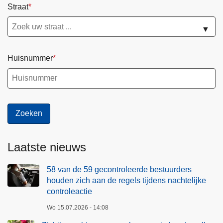
h
Straat
g
a
e
a
▼
n
n
j
d
e
Huisnummer
e
h
r
o
e
n
g
d
e
s
l
n
s
e
Laatste nieuws
t
l
i
l
58 van de 59 gecontroleerde bestuurders
j
houden zich aan de regels tijdens nachtelijke
e
d
controleactie
r
e
w
Wo 15.07.2026 - 14:08
n
e