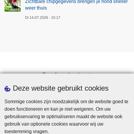
s
Zichtbare chipgegevens brengen je hond sneller
e
weer thuis
n
r
a
Di 14.07.2026 - 15:17
t
c
h
h
u
t
i
e
s
l
i
j
Een afspraak maken
k
e
Downloads
Deze website gebruikt cookies
c
o
Sommige cookies zijn noodzakelijk om de website goed te
n
doen functioneren en kan je niet weigeren. Om uw
t
gebruikservaring te optimaliseren maakt de website ook
r
gebruik van optionele cookies waarvoor wij uw
o
toestemming vragen.
Disclaimer