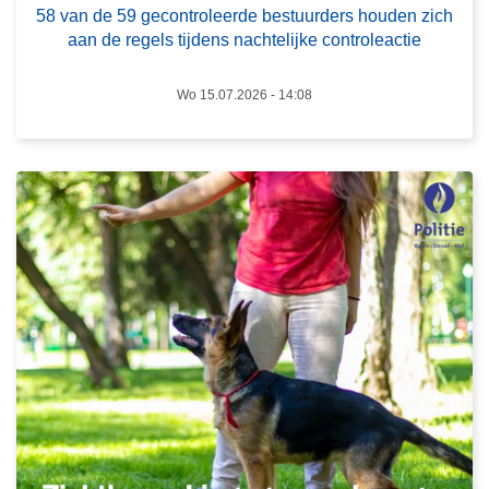
e
58 van de 59 gecontroleerde bestuurders houden zich
9
e
aan de regels tijdens nachtelijke controleactie
g
s
e
m
Wo 15.07.2026 - 14:08
c
e
o
e
n
r
t
o
r
v
o
e
l
r
e
Z
e
i
r
c
d
h
e
t
b
b
e
a
s