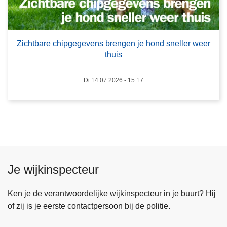
r
t
e
u
c
u
Zichtbare chipgegevens brengen je hond sneller weer
h
r
thuis
i
d
p
e
Di 14.07.2026 - 15:17
g
r
e
s
g
h
e
o
v
u
e
d
n
e
Je wijkinspecteur
s
n
b
z
Ken je de verantwoordelijke wijkinspecteur in je buurt? Hij
r
i
of zij is je eerste contactpersoon bij de politie.
e
c
n