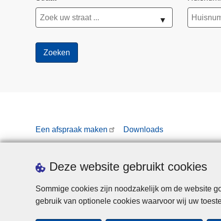
d
e
▼
b
e
s
t
u
u
r
d
e
Een afspraak maken
Downloads
r
s
h
Deze website gebruikt cookies
o
u
Sommige cookies zijn noodzakelijk om de website goe
d
gebruik van optionele cookies waarvoor wij uw toes
e