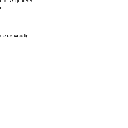
e iets signaleren
ur.
n je eenvoudig