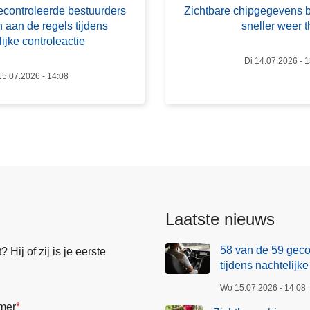
h
econtroleerde bestuurders
Zichtbare chipgegevens 
t
 aan de regels tijdens
sneller weer t
b
ijke controleactie
a
Di 14.07.2026 - 
r
5.07.2026 - 14:08
e
c
h
i
p
g
e
g
Laatste nieuws
e
v
58 van de 59 geco
Hij of zij is je eerste
e
tijdens nachtelijke
n
Wo 15.07.2026 - 14:08
s
mer