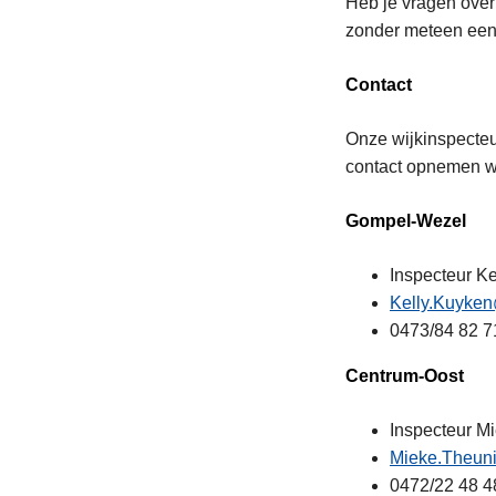
Heb je vragen over 
zonder meteen een f
Contact
Onze wijkinspecteu
contact opnemen wa
Gompel-Wezel
Inspecteur K
Kelly.Kuyken
0473/84 82 7
Centrum-Oost
Inspecteur M
Mieke.Theuni
0472/22 48 4