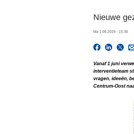
n
h
Nieuwe gez
o
u
Ma 1.06.2026 - 15:36
d
g
a
a
Vanaf 1 juni verw
n
interventieteam st
vragen, ideeën, b
Centrum-Oost naar