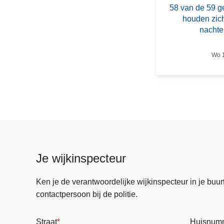
a
58 van de 59 g
n
houden zich
d
nachtel
e
5
Wo 1
9
g
e
c
o
n
t
r
Je wijkinspecteur
o
l
Ken je de verantwoordelijke wijkinspecteur in je buurt? 
e
contactpersoon bij de politie.
e
r
Straat
Huisnum