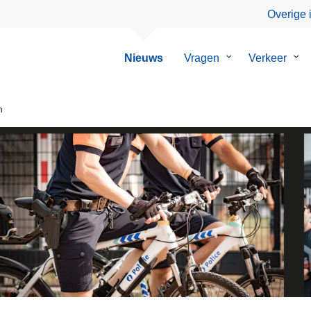
Overige 
Nieuws
Vragen
Submenu
Verkeer
Su
van
van
Vragen
Ver
n