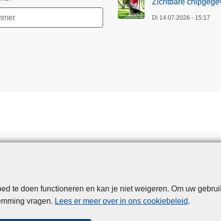
b
Zichtbare chipgegev
r
Di 14.07.2026 - 15:17
e
n
g
e
n
j
e
h
o
n
d
s
n
e
d te doen functioneren en kan je niet weigeren. Om uw gebrui
Disclaimer
Privacy
Cookies
Toegankelijkheid
l
temming vragen.
Lees er meer over in ons cookiebeleid
.
l
© 2026 Politie.be