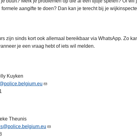
je buurt? Merk je problemen op die al een tijdje spelen? Of wil j
ormele aangifte te doen? Dan kan je terecht bij je wijkinspecte
rs zijn sinds kort ook allemaal bereikbaar via WhatsApp. Zo ka
nneer je een vraag hebt of iets wil melden.
elly Kuyken
@police.belgium.eu
1
ieke Theunis
s@police.belgium.eu
8