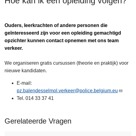
Hoe kan ik een opleiding volgen?
n
h
o
Ouders, leerkrachten of andere personen die
u
geïnteresseerd zijn voor een opleiding gemachtigd
d
opzichter kunnen contact opnemen met ons team
g
verkeer.
a
a
We organiseren gratis cursussen (theorie en praktijk) voor
n
nieuwe kandidaten.
E-mail:
pz.balendesselmol.verkeer@police.belgium.eu
Tel. 014 33 37 41
Gerelateerde Vragen