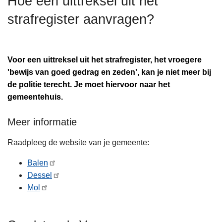
Hoe een uittreksel uit het
n
strafregister aanvragen?
h
o
u
d
Voor een uittreksel uit het strafregister, het vroegere
g
'bewijs van goed gedrag en zeden', kan je niet meer bij
a
de politie terecht. Je moet hiervoor naar het
a
gemeentehuis.
n
Meer informatie
Raadpleeg de website van je gemeente:
Balen
Dessel
Mol