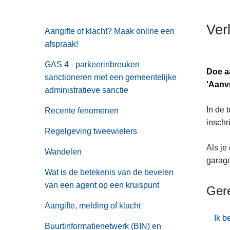
n
h
Ver
Aangifte of klacht? Maak online een
o
afspraak!
u
d
GAS 4 - parkeerinbreuken
g
Doe aa
sanctioneren met een gemeentelijke
a
'Aanv
administratieve sanctie
a
In de 
n
Recente fenomenen
inschr
Regelgeving tweewielers
Als je
Wandelen
garage
Wat is de betekenis van de bevelen
van een agent op een kruispunt
Ger
Aangifte, melding of klacht
Ik b
Buurtinformatienetwerk (BIN) en