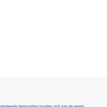
ntroleerde bestuurders houden zich aan de regels