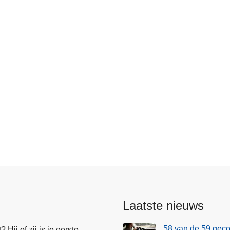
Laatste nieuws
58 van de 59 geco
Hij of zij is je eerste