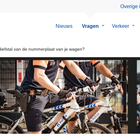
Overige 
Nieuws
Vragen
Submenu
Verkeer
Su
van
van
Vragen
Ver
 diefstal van de nummerplaat van je wagen?