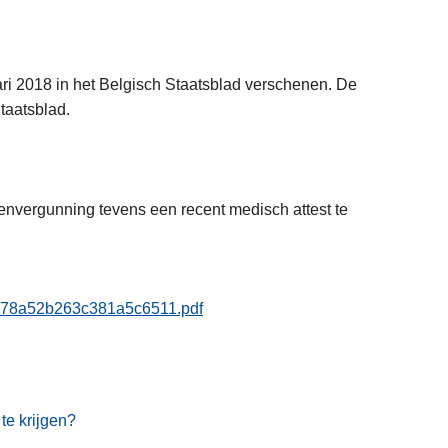
uari 2018 in het Belgisch Staatsblad verschenen. De
taatsblad.
apenvergunning tevens een recent medisch attest te
ce4e78a52b263c381a5c6511.pdf
e krijgen?