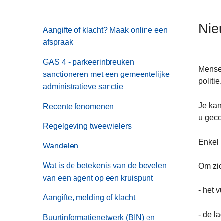
n
h
Nie
Aangifte of klacht? Maak online een
o
afspraak!
u
d
GAS 4 - parkeerinbreuken
g
Mensen
sanctioneren met een gemeentelijke
a
politi
administratieve sanctie
a
Je kan
n
Recente fenomenen
u geco
Regelgeving tweewielers
Enkel 
Wandelen
Wat is de betekenis van de bevelen
Om zic
van een agent op een kruispunt
- het 
Aangifte, melding of klacht
- de l
Buurtinformatienetwerk (BIN) en