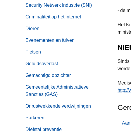
Security Netwerk Industrie (SNI)
- de m
Criminaliteit op het internet
Het Ko
Dieren
minist
Evenementen en fuiven
NI
Fietsen
Sinds 
Geluidsoverlast
worden
Gemachtigd opzichter
Medisc
Gemeentelijke Administratieve
http:/
Sancties (GAS)
Onrustwekkende verdwijningen
Ger
Parkeren
Aan 
Diefstal preventie