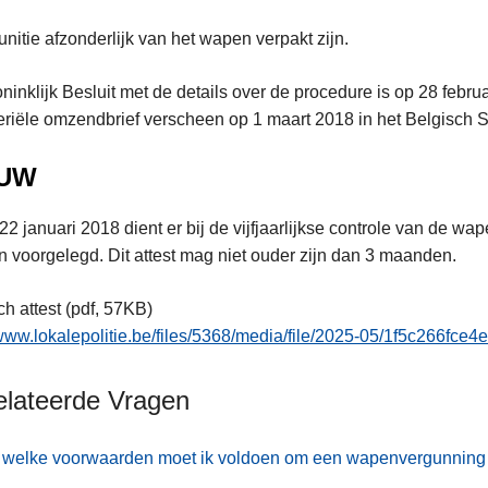
unitie afzonderlijk van het wapen verpakt zijn.
ninklijk Besluit met de details over de procedure is op 28 febr
eriële omzendbrief verscheen op 1 maart 2018 in het Belgisch S
EUW
22 januari 2018 dient er bij de vijfjaarlijkse controle van de w
 voorgelegd. Dit attest mag niet ouder zijn dan 3 maanden.
h attest (pdf, 57KB)
/www.lokalepolitie.be/files/5368/media/file/2025-05/1f5c266f
elateerde Vragen
welke voorwaarden moet ik voldoen om een wapenvergunning t