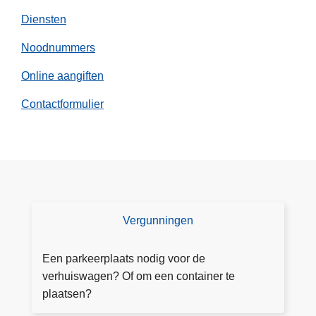
n
Diensten
z
w
Noodnummers
a
Online aangiften
k
k
Contactformulier
e
w
e
g
g
e
b
Vergunningen
V
r
e
u
r
Een parkeerplaats nodig voor de
i
g
verhuiswagen? Of om een container te
k
u
plaatsen?
e
n