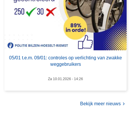
t
.
e
.
m
.
0
9
05/01 t.e.m. 09/01: controles op verlichting van zwakke
/
weggebruikers
0
1
Za 10.01.2026 - 14:26
:
c
o
Bekijk meer nieuws
n
t
r
o