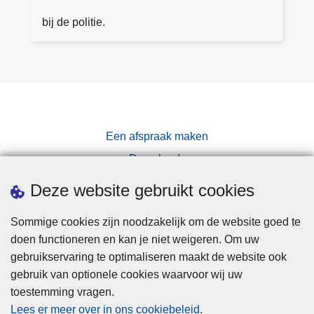
d
n
j
bij de politie.
v
e
r
w
a
ij
g
ki
e
n
n
s
Een afspraak maken
p
Downloads
e
ct
Pers
Deze website gebruikt cookies
e
u
Sommige cookies zijn noodzakelijk om de website goed te
r
doen functioneren en kan je niet weigeren. Om uw
gebruikservaring te optimaliseren maakt de website ook
gebruik van optionele cookies waarvoor wij uw
toestemming vragen.
Disclaimer
Lees er meer over in ons cookiebeleid
.