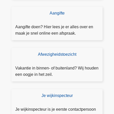
r
n
s
i
Aangifte
N
n
a
g
a
Aangifte doen? Hier lees je er alles over en
a
r
maak je snel online een afspraak.
a
a
n
a
v
n
Afwezigheidstoezicht
T
r
g
o
a
ift
e
g
Vakantie in binnen- of buitenland? Wij houden
e
z
e
een oogje in het zeil.
i
n
c
h
Je wijkinspecteur
V
t
i
a
n
Je wijkinspecteur is je eerste contactpersoon
a