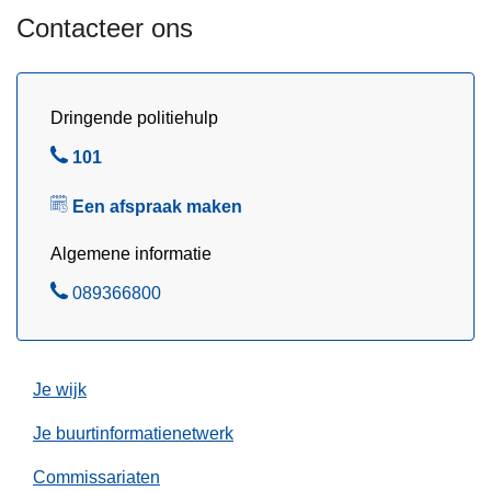
l
Contacteer ons
e
s
o
Dringende politiehulp
p
v
B
101
e
e
r
Een afspraak maken
l
l
Algemene informatie
i
c
B
089366800
h
e
t
l
i
Je wijk
n
g
Je buurtinformatienetwerk
v
a
Commissariaten