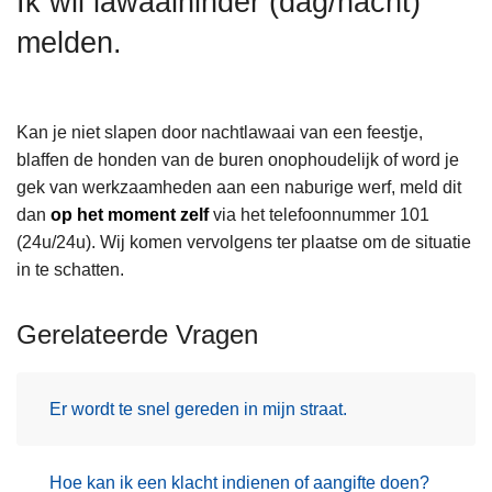
Ik wil lawaaihinder (dag/nacht)
n
melden.
h
o
u
d
Kan je niet slapen door nachtlawaai van een feestje,
g
blaffen de honden van de buren onophoudelijk of word je
a
gek van werkzaamheden aan een naburige werf, meld dit
a
dan
op het moment zelf
via het telefoonnummer 101
n
(24u/24u). Wij komen vervolgens ter plaatse om de situatie
in te schatten.
Gerelateerde Vragen
Er wordt te snel gereden in mijn straat.
Hoe kan ik een klacht indienen of aangifte doen?