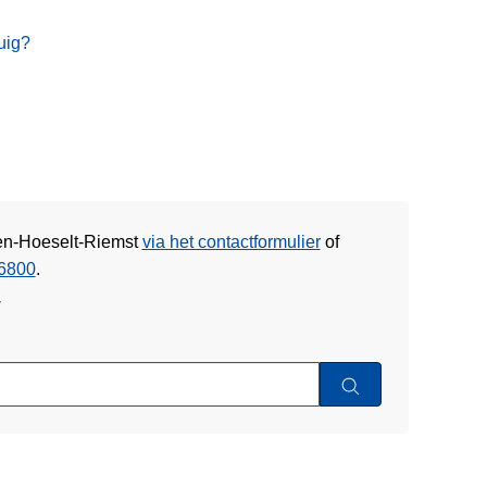
uig?
zen-Hoeselt-Riemst
via het contactformulier
of
6800
.
w