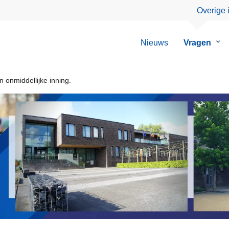
Overige 
Nieuws
Vragen
Su
van
Vra
n onmiddellijke inning.