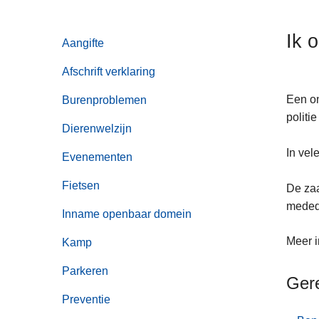
n
h
Ik 
Aangifte
o
u
Afschrift verklaring
d
g
Een on
Burenproblemen
a
politi
Dierenwelzijn
a
n
In vel
Evenementen
Fietsen
De zaa
meded
Inname openbaar domein
Meer i
Kamp
Parkeren
Ger
Preventie