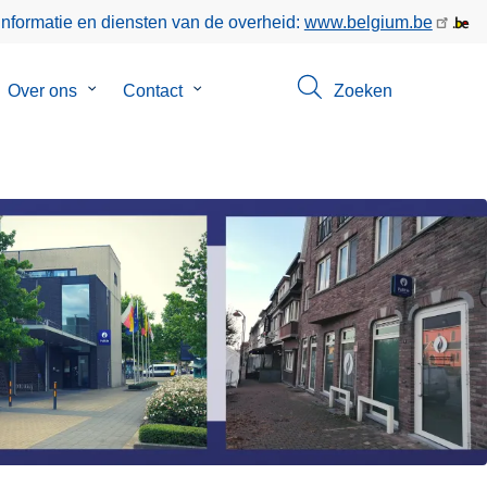
informatie en diensten van de overheid:
www.belgium.be
bmenu
Over ons
Submenu
Contact
Submenu
Zoeken
van
van
gen
Over
Contact
ons