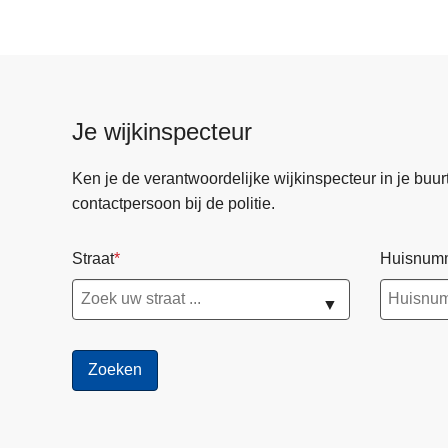
n
l
i
j
s
Je wijkinspecteur
t
P
Ken je de verantwoordelijke wijkinspecteur in je buurt? 
o
contactpersoon bij de politie.
l
i
Straat
Huisnum
t
i
▼
e
r
a
a
d
2