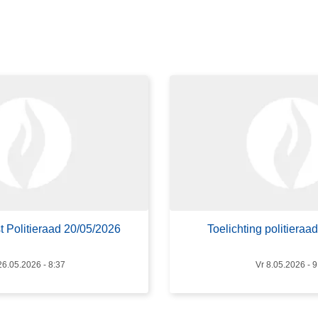
s
m
e
e
r
o
v
e
r
T
o
e
l
st Politieraad 20/05/2026
Toelichting politieraa
i
c
26.05.2026 - 8:37
Vr 8.05.2026 - 9
h
t
i