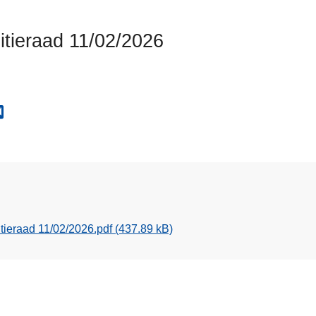
itieraad 11/02/2026
tieraad 11/02/2026.pdf
(437.89 kB)
L
e
e