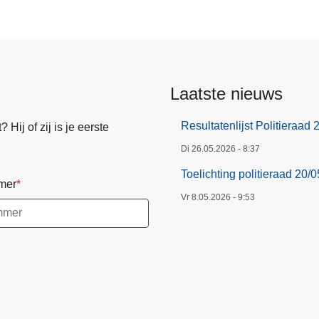
n
g
p
o
l
Laatste nieuws
i
t
Resultatenlijst Politieraad
Hij of zij is je eerste
i
e
Di 26.05.2026 - 8:37
r
Toelichting politieraad 20/
mer
a
Vr 8.05.2026 - 9:53
a
d
2
0
/
0
5