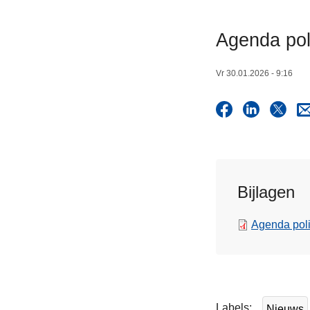
n
h
Agenda pol
o
u
Vr 30.01.2026 - 9:16
d
g
a
a
n
Bijlagen
Agenda poli
L
e
e
Labels
Nieuws