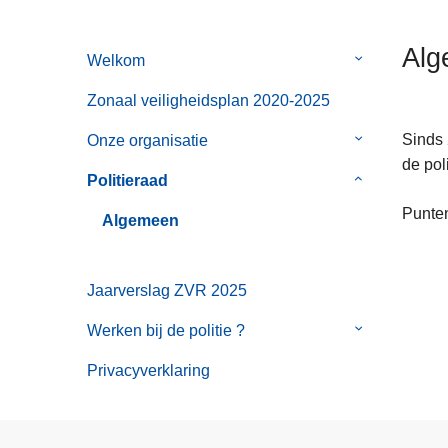
n
h
Alg
Welkom
Submenu
o
van
u
Zonaal veiligheidsplan 2020-2025
Welkom
d
g
Sinds 
Onze organisatie
Submenu
a
de pol
van
Politieraad
Submenu
a
Onze
van
Punten
n
organisatie
Algemeen
Politieraad
Jaarverslag ZVR 2025
Werken bij de politie ?
Submenu
van
Privacyverklaring
Werken
bij
de