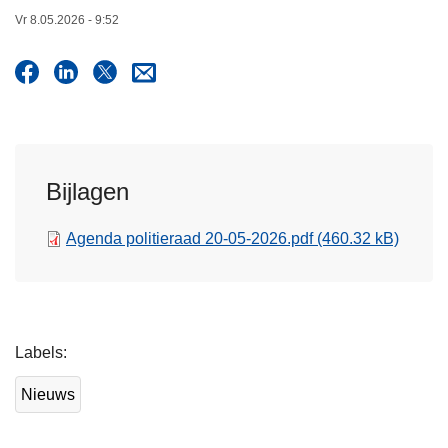
n
Vr 8.05.2026 - 9:52
h
o
u
d
g
a
Bijlagen
a
n
Agenda politieraad 20-05-2026.pdf
(460.32 kB)
L
Labels
e
e
Nieuws
s
m