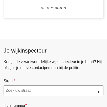
g
0
p
5
Vr 8.05.2026 - 9:53
o
/
l
2
i
0
t
2
i
6
e
Je wijkinspecteur
r
a
Ken je de verantwoordelijke wijkinspecteur in je buurt? Hij
a
of zij is je eerste contactpersoon bij de politie.
d
2
0
Straat
/
▼
0
5
/
Huisnummer