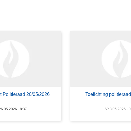
s
m
e
e
r
o
v
e
r
T
o
e
l
st Politieraad 20/05/2026
Toelichting politieraa
i
c
26.05.2026 - 8:37
Vr 8.05.2026 - 9
h
t
i