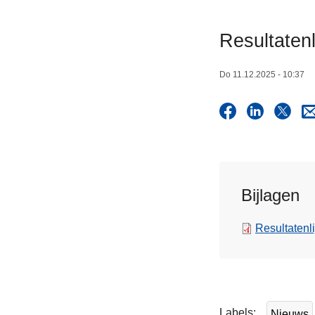
n
h
Resultatenl
o
u
Do 11.12.2025 - 10:37
d
g
a
a
n
Bijlagen
Resultatenli
L
e
e
Labels
Nieuws