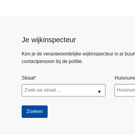
n
l
i
j
s
Je wijkinspecteur
t
P
Ken je de verantwoordelijke wijkinspecteur in je buurt? 
o
contactpersoon bij de politie.
l
i
Straat
Huisnum
t
i
▼
e
r
a
a
d
2