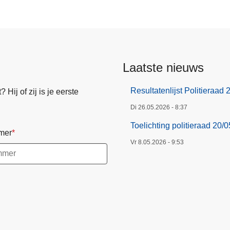
n
g
p
o
l
Laatste nieuws
i
t
Resultatenlijst Politieraad
Hij of zij is je eerste
i
e
Di 26.05.2026 - 8:37
r
Toelichting politieraad 20/
mer
a
Vr 8.05.2026 - 9:53
a
d
2
0
/
0
5