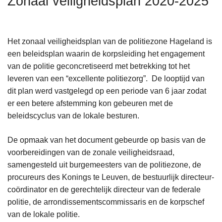
Zonaal veiligheidsplan 2020-2025
n
h
o
Het zonaal veiligheidsplan van de politiezone Hageland is
u
een beleidsplan waarin de korpsleiding het engagement
d
van de politie geconcretiseerd met betrekking tot het
g
leveren van een “excellente politiezorg”. De looptijd van
a
dit plan werd vastgelegd op een periode van 6 jaar zodat
a
er een betere afstemming kon gebeuren met de
n
beleidscyclus van de lokale besturen.
De opmaak van het document gebeurde op basis van de
voorbereidingen van de zonale veiligheidsraad,
samengesteld uit burgemeesters van de politiezone, de
procureurs des Konings te Leuven, de bestuurlijk directeur-
coördinator en de gerechtelijk directeur van de federale
politie, de arrondissementscommissaris en de korpschef
van de lokale politie.