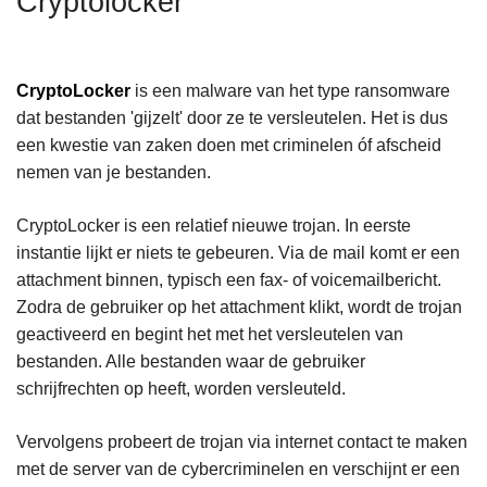
Cryptolocker
n
h
o
CryptoLocker
is een malware van het type ransomware
u
dat bestanden 'gijzelt' door ze te versleutelen. Het is dus
d
een kwestie van zaken doen met criminelen óf afscheid
g
nemen van je bestanden.
a
a
CryptoLocker is een relatief nieuwe trojan. In eerste
n
instantie lijkt er niets te gebeuren. Via de mail komt er een
attachment binnen, typisch een fax- of voicemailbericht.
Zodra de gebruiker op het attachment klikt, wordt de trojan
geactiveerd en begint het met het versleutelen van
bestanden. Alle bestanden waar de gebruiker
schrijfrechten op heeft, worden versleuteld.
Vervolgens probeert de trojan via internet contact te maken
met de server van de cybercriminelen en verschijnt er een