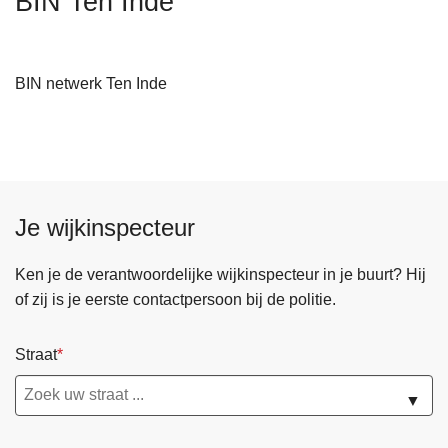
BIN Ten Inde
n
h
o
BIN netwerk Ten Inde
u
d
g
a
a
n
Je wijkinspecteur
Ken je de verantwoordelijke wijkinspecteur in je buurt? Hij
of zij is je eerste contactpersoon bij de politie.
Straat
▼