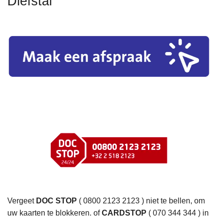
Diefstal
n
h
o
M
u
a
d
a
g
k
a
e
a
e
n
n
a
f
s
p
r
a
a
Vergeet
DOC STOP
( 0800 2123 2123 ) niet te bellen, om
k
uw kaarten te blokkeren. of
CARDSTOP
( 070 344 344 ) in