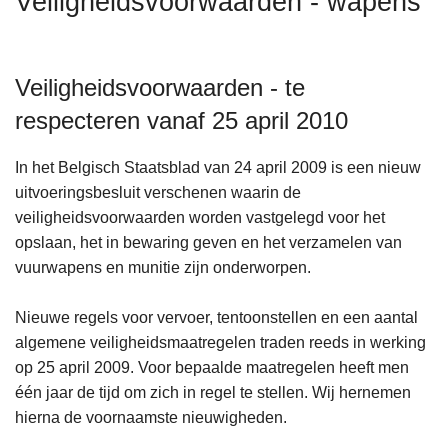
Veiligheidsvoorwaarden - wapens
n
h
o
Veiligheidsvoorwaarden - te
u
d
respecteren vanaf 25 april 2010
g
a
In het Belgisch Staatsblad van 24 april 2009 is een nieuw
a
uitvoeringsbesluit verschenen waarin de
n
veiligheidsvoorwaarden worden vastgelegd voor het
opslaan, het in bewaring geven en het verzamelen van
vuurwapens en munitie zijn onderworpen.
Nieuwe regels voor vervoer, tentoonstellen en een aantal
algemene veiligheidsmaatregelen traden reeds in werking
op 25 april 2009. Voor bepaalde maatregelen heeft men
één jaar de tijd om zich in regel te stellen. Wij hernemen
hierna de voornaamste nieuwigheden.