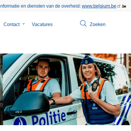
informatie en diensten van de overheid:
www.belgium.be
bmenu
Contact
Submenu
Vacatures
Zoeken
n
van
er
Contact
s