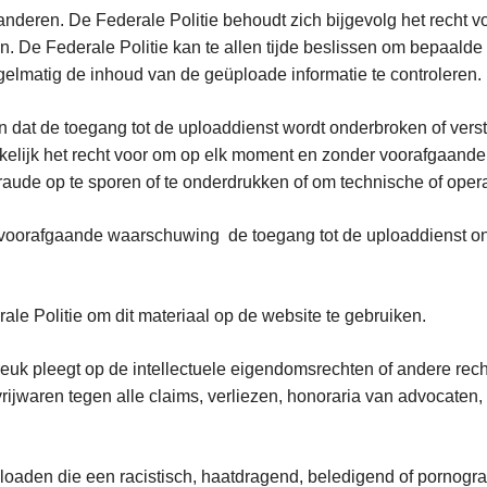
deren. De Federale Politie behoudt zich bijgevolg het recht vo
n. De Federale Politie kan te allen tijde beslissen om bepaalde
gelmatig de inhoud van de geüploade informatie te controleren.
ten dat de toegang tot de uploaddienst wordt onderbroken of ver
ukkelijk het recht voor om op elk moment en zonder voorafgaand
aude op te sporen of te onderdrukken of om technische of opera
voorafgaande waarschuwing de toegang tot de uploaddienst ont
leeft.
ale Politie om dit materiaal op de website te gebruiken.
breuk pleegt op de intellectuele eigendomsrechten of andere re
e vrijwaren tegen alle claims, verliezen, honoraria van advoca
loaden die een racistisch, haatdragend, beledigend of pornografi