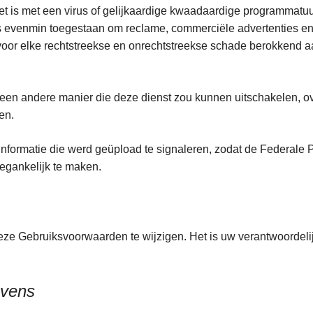
 is met een virus of gelijkaardige kwaadaardige programmatuur
s evenmin toegestaan om reclame, commerciële advertenties en i
 voor elke rechtstreekse en onrechtstreekse schade berokkend 
een andere manier die deze dienst zou kunnen uitschakelen, ov
den.
nformatie die werd geüpload te signaleren, zodat de Federale P
toegankelijk te maken.
deze Gebruiksvoorwaarden te wijzigen. Het is uw verantwoordel
evens