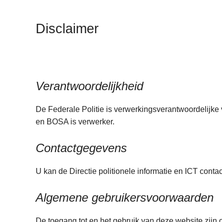
n
h
Disclaimer
o
u
d
g
a
Verantwoordelijkheid
a
n
De Federale Politie is verwerkingsverantwoordelijke 
en BOSA is verwerker.
Contactgegevens
U kan de Directie politionele informatie en ICT conta
Algemene gebruikersvoorwaarden
De toegang tot en het gebruik van deze website zij