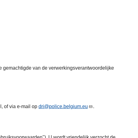
s de gemachtigde van de verwerkingsverantwoordelijke
, of via e-mail op
dri@police.belgium.eu
.
ruiksvoorwaarden"). U wordt vriendelijk verzocht de