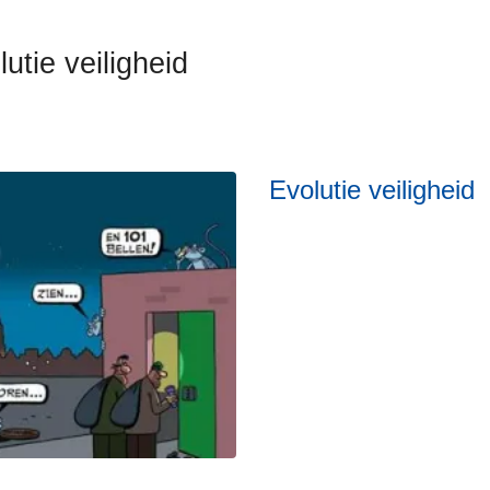
utie veiligheid
Evolutie veiligheid
an
ad