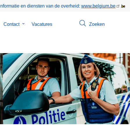
informatie en diensten van de overheid:
www.belgium.be
bmenu
Contact
Submenu
Vacatures
Zoeken
n
van
er
Contact
s