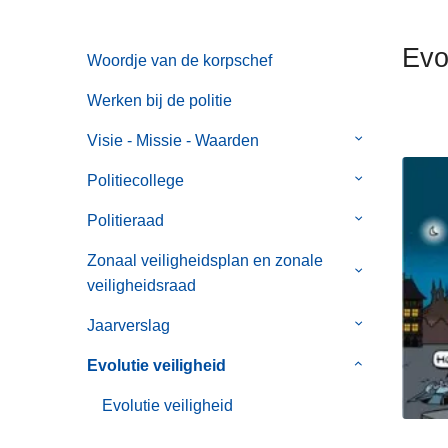
n
h
Evol
Woordje van de korpschef
o
u
Werken bij de politie
d
g
Visie - Missie - Waarden
Submenu
a
van
Politiecollege
Submenu
a
Visie
van
n
-
Politieraad
Submenu
Politiecollege
Missie
van
Zonaal veiligheidsplan en zonale
-
Politieraad
Submenu
veiligheidsraad
Waarden
van
Zonaal
Jaarverslag
Submenu
veiligheidspl
van
Evolutie veiligheid
Submenu
en
Jaarverslag
van
zonale
Evolutie veiligheid
Evolutie
veiligheidsra
veiligheid