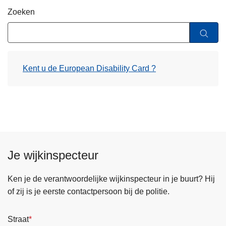
n
Zoeken
h
o
u
d
Kent u de European Disability Card ?
g
a
a
n
Je wijkinspecteur
Ken je de verantwoordelijke wijkinspecteur in je buurt? Hij
of zij is je eerste contactpersoon bij de politie.
Straat