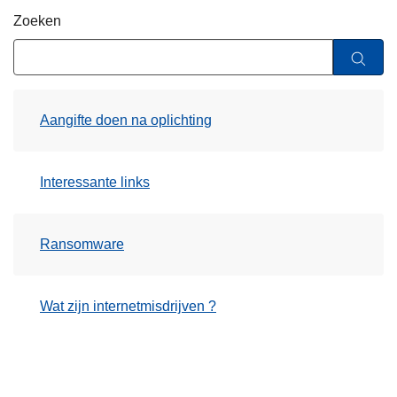
n
Zoeken
h
o
u
d
Aangifte doen na oplichting
g
a
a
Interessante links
n
Ransomware
Wat zijn internetmisdrijven ?