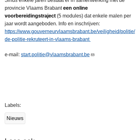
Sinds enkele jaren bestaat er in samenwerking met de
provincie Vlaams Brabant
een online
voorbereidingstraject
(5 modules) dat enkele malen per
jaar wordt aangeboden. Info en inschrijven:
https://www.gouverneurvlaamsbrabant.be/veiligheid/politie/
de-politie-rekruteert-in-vlaams-brabant
e-mail:
start.politie@vlaamsbrabant.be
L
Labels
e
e
Nieuws
s
m
e