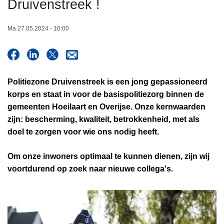
Druivenstreek !
n
h
Ma 27.05.2024 - 10:00
o
u
d
g
Politiezone Druivenstreek is een jong gepassioneerd
a
korps en staat in voor de basispolitiezorg binnen de
a
gemeenten Hoeilaart en Overijse. Onze kernwaarden
n
zijn: bescherming, kwaliteit, betrokkenheid, met als
doel te zorgen voor wie ons nodig heeft.
Om onze inwoners optimaal te kunnen dienen, zijn wij
voortdurend op zoek naar nieuwe collega's.