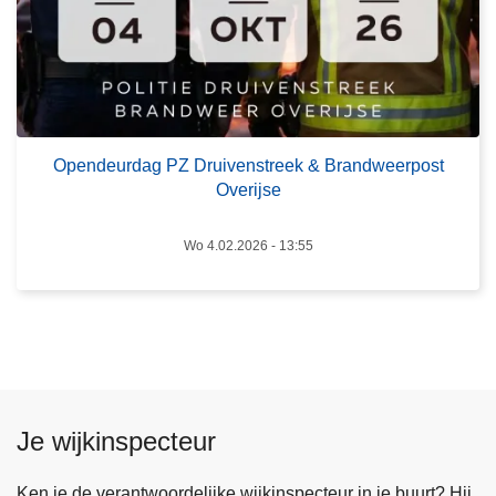
r
d
a
g
P
Z
Opendeurdag PZ Druivenstreek & Brandweerpost
D
Overijse
r
u
Wo 4.02.2026 - 13:55
i
v
e
n
s
t
r
Je wijkinspecteur
e
e
Ken je de verantwoordelijke wijkinspecteur in je buurt? Hij