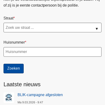
k
of zij is je eerste contactpersoon bij de politie.
&
B
Straat
r
a
▼
n
d
Huisnummer
w
e
e
r
p
o
s
Laatste nieuws
t
O
BLIK-campagne afgesloten
v
e
Ma 9.03.2026 - 9:47