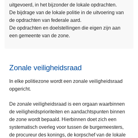
uitgevoerd, in het bijzonder de lokale opdrachten.
s
De bijdrage van de lokale politie in de uitvoering van
m
de opdrachten van federale aard.
e
De opdrachten en doelstellingen die eigen zijn aan
e
een gemeente van de zone.
r
o
v
e
Zonale veiligheidsraad
r
Z
In elke politiezone wordt een zonale veiligheidsraad
o
opgericht.
n
a
De zonale veiligheidsraad is een orgaan waarbinnen
a
de veiligheidsprioriteiten en aandachtspunten binnen
L
l
de zone wordt bepaald. Hierbinnen doet zich een
e
v
systematisch overleg voor tussen de burgemeesters,
e
e
de procureur des konings, de korpschef van de lokale
s
i