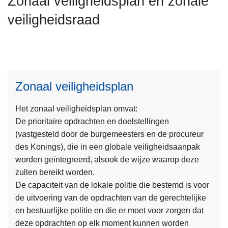
Zonaal veiligheidsplan en zonale
n
veiligheidsraad
h
o
u
d
g
a
Zonaal veiligheidsplan
a
Het zonaal veiligheidsplan omvat:
n
De prioritaire opdrachten en doelstellingen
(vastgesteld door de burgemeesters en de procureur
des Konings), die in een globale veiligheidsaanpak
worden geïntegreerd, alsook de wijze waarop deze
zullen bereikt worden.
De capaciteit van de lokale politie die bestemd is voor
de uitvoering van de opdrachten van de gerechtelijke
L
en bestuurlijke politie en die er moet voor zorgen dat
e
deze opdrachten op elk moment kunnen worden
e