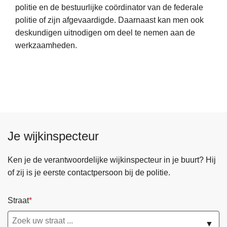
politie en de bestuurlijke coördinator van de federale
m
l
politie of zijn afgevaardigde. Daarnaast kan men ook
e
i
deskundigen uitnodigen om deel te nemen aan de
e
g
werkzaamheden.
r
h
o
e
v
i
e
d
r
s
Z
p
o
l
Je wijkinspecteur
n
a
a
n
l
Ken je de verantwoordelijke wijkinspecteur in je buurt? Hij
e
of zij is je eerste contactpersoon bij de politie.
v
e
Straat
i
l
▼