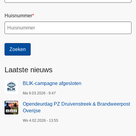
i
g
Huisnummer
h
e
i
d
s
r
a
Laatste nieuws
a
d
BLIK-campagne afgesloten
Ma 9.03.2026 - 9:47
Opendeurdag PZ Druivenstreek & Brandweerpost
Overijse
Wo 4.02.2026 - 13:55