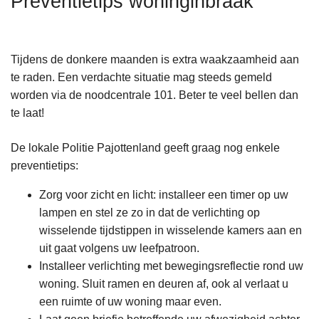
Preventietips woninginbraak
n
h
o
Tijdens de donkere maanden is extra waakzaamheid aan
u
te raden. Een verdachte situatie mag steeds gemeld
d
worden via de noodcentrale 101. Beter te veel bellen dan
g
te laat!
a
a
De lokale Politie Pajottenland geeft graag nog enkele
n
preventietips:
Zorg voor zicht en licht: installeer een timer op uw
lampen en stel ze zo in dat de verlichting op
wisselende tijdstippen in wisselende kamers aan en
uit gaat volgens uw leefpatroon.
Installeer verlichting met bewegingsreflectie rond uw
woning. Sluit ramen en deuren af, ook al verlaat u
een ruimte of uw woning maar even.