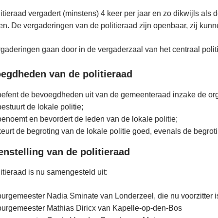
itieraad vergadert (minstens) 4 keer per jaar en zo dikwijls als
en. De vergaderingen van de politieraad zijn openbaar, zij ku
gaderingen gaan door in de vergaderzaal van het centraal polit
egdheden van de politieraad
oefent de bevoegdheden uit van de gemeenteraad inzake de organ
bestuurt de lokale politie;
benoemt en bevordert de leden van de lokale politie;
keurt de begroting van de lokale politie goed, evenals de begro
nstelling van de politieraad
itieraad is nu samengesteld uit:
burgemeester Nadia Sminate van Londerzeel, die nu voorzitter i
burgemeester Mathias Diricx van Kapelle-op-den-Bos