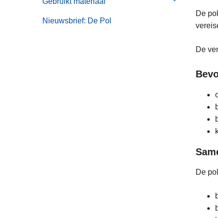
Gebruikt materiaal
Submenu
Diensten
van
De pol
Nieuwsbrief: De Pol
Gebruikt
vereis
materiaal
De ver
Bevo
Same
De pol