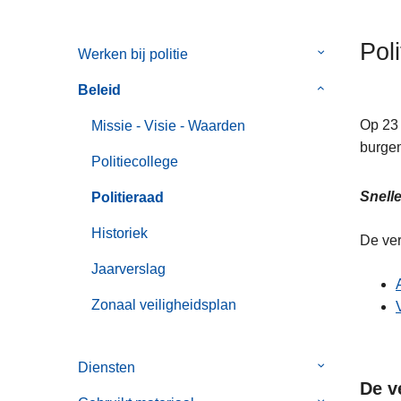
n
h
Pol
Werken bij politie
Submenu
o
van
u
Beleid
Submenu
Werken
d
van
bij
g
Op 23 
Missie - Visie - Waarden
Beleid
politie
a
burgem
Politiecollege
a
n
Snelle
Politieraad
Historiek
De ver
Jaarverslag
Zonaal veiligheidsplan
Diensten
Submenu
De v
van