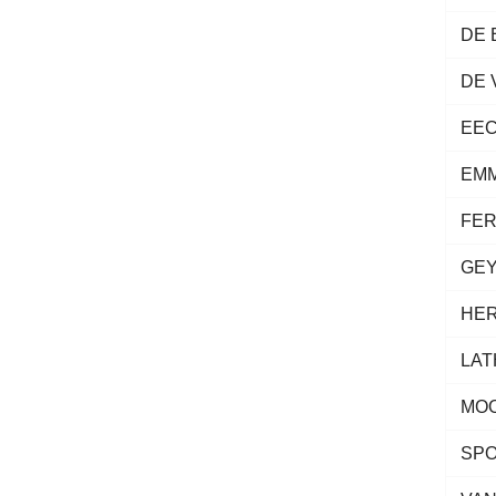
DE 
DE
EE
EM
FER
GE
HE
LA
MO
SP