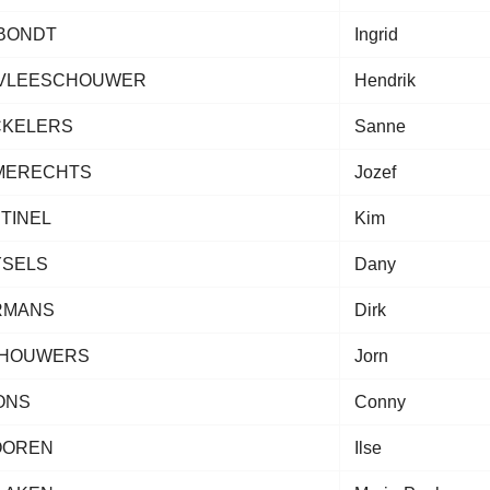
BONDT
Ingrid
 VLEESCHOUWER
Hendrik
CKELERS
Sanne
MERECHTS
Jozef
TINEL
Kim
YSELS
Dany
RMANS
Dirk
THOUWERS
Jorn
ONS
Conny
OOREN
Ilse