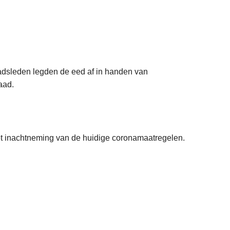
aadsleden legden de eed af in handen van
aad.
t inachtneming van de huidige coronamaatregelen.