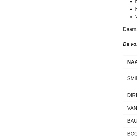
Daarna
De vol
NA
SMI
DIR
VAN
BA
BO