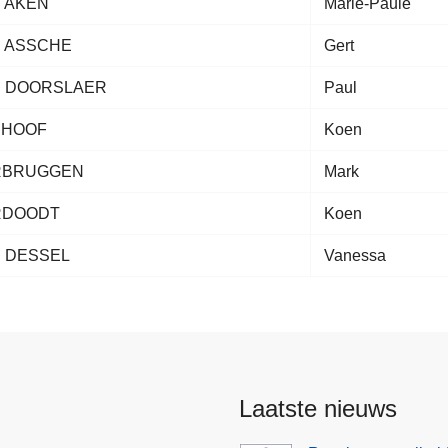
 AKEN
Marie-Paule
 ASSCHE
Gert
 DOORSLAER
Paul
NHOOF
Koen
RBRUGGEN
Mark
RDOODT
Koen
 DESSEL
Vanessa
Laatste nieuws