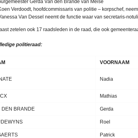
burgemeester Gerda Van den Brande van Meise
Koen Verdoodt, hoofdcommissaris van politie – korpschef, neem
Vanessa Van Dessel neemt de functie waar van secretaris-notuli
ast zetelen ook 17 raadsleden in de raad, die ook gemeenteraa
ledige politieraad:
AM
VOORNAAM
NATE
Nadia
ICX
Mathias
 DEN BRANDE
Gerda
UDEWYNS
Roel
GAERTS
Patrick