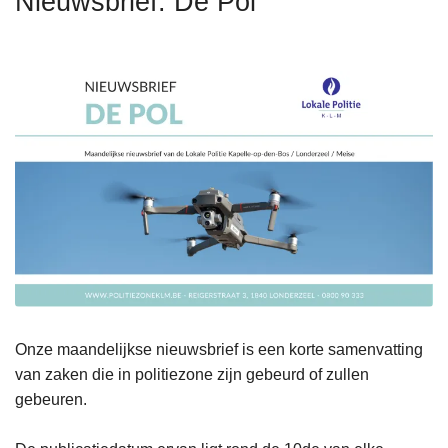
Nieuwsbrief: De Pol
n
h
o
u
d
g
a
a
n
Onze maandelijkse nieuwsbrief is een korte samenvatting
van zaken die in politiezone zijn gebeurd of zullen
gebeuren.