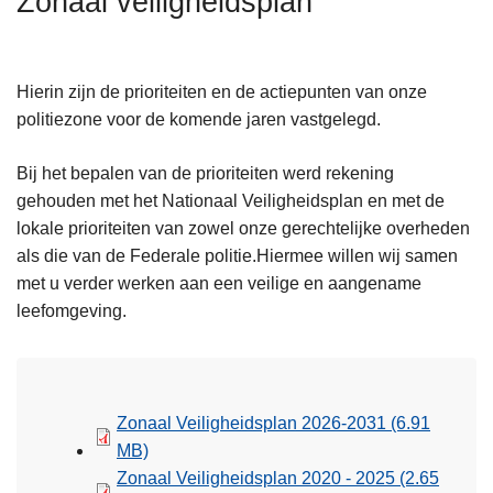
Zonaal veiligheidsplan
n
h
o
Hierin zijn de prioriteiten en de actiepunten van onze
u
politiezone voor de komende jaren vastgelegd.
d
g
Bij het bepalen van de prioriteiten werd rekening
a
gehouden met het Nationaal Veiligheidsplan en met de
a
lokale prioriteiten van zowel onze gerechtelijke overheden
n
als die van de Federale politie.Hiermee willen wij samen
met u verder werken aan een veilige en aangename
leefomgeving.
Zonaal Veiligheidsplan 2026-2031
(6.91
MB)
Zonaal Veiligheidsplan 2020 - 2025
(2.65