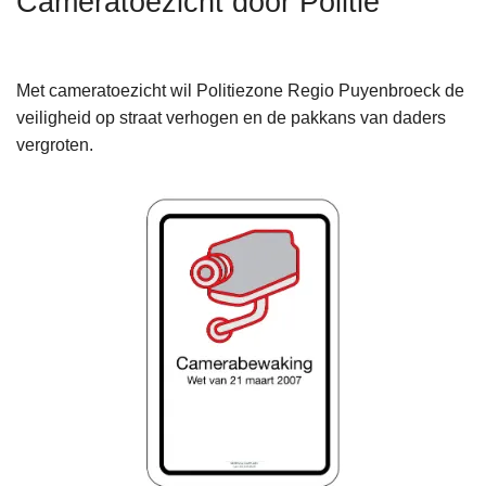
Cameratoezicht door Politie
n
h
o
Met cameratoezicht wil Politiezone Regio Puyenbroeck de
u
veiligheid op straat verhogen en de pakkans van daders
d
vergroten.
g
a
a
n