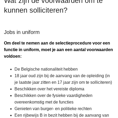
Wat zijn de voorwaarden om te
n
kunnen solliciteren?
h
o
u
d
Jobs in uniform
g
Om deel te nemen aan de selectieprocedure voor een
a
functie in uniform, moet je aan een aantal voorwaarden
a
voldoen:
n
De Belgische nationaliteit hebben
18 jaar oud zijn bij de aanvang van de opleiding (in
je laatste jaar zitten en 17 jaar zijn om te solliciteren)
Beschikken over het vereiste diploma
Beschikken over de fysieke vaardigheden
overeenkomstig met de functies
Genieten van burger- en politieke rechten
Een rijbewijs B in bezit hebben bij de aanvang van