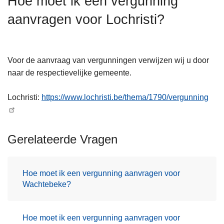
Hoe moet ik een vergunning
n
aanvragen voor Lochristi?
h
o
u
d
Voor de aanvraag van vergunningen verwijzen wij u door
g
naar de respectievelijke gemeente.
a
a
Lochristi:
https://www.lochristi.be/thema/1790/vergunning
n
Gerelateerde Vragen
Hoe moet ik een vergunning aanvragen voor
Wachtebeke?
Hoe moet ik een vergunning aanvragen voor