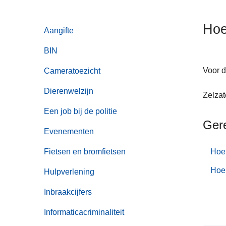
n
h
Hoe
Aangifte
o
u
BIN
d
g
Voor d
Cameratoezicht
a
Dierenwelzijn
Zelzat
a
n
Een job bij de politie
Ger
Evenementen
Fietsen en bromfietsen
Hoe 
Hoe
Hulpverlening
Inbraakcijfers
Informaticacriminaliteit