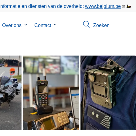
informatie en diensten van de overheid:
www.belgium.be
bmenu
Over ons
Submenu
Contact
Submenu
Zoeken
van
van
keer
Over
Contact
ons