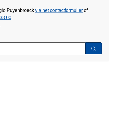
Regio Puyenbroeck
via het contactformulier
of
33 00
.
w