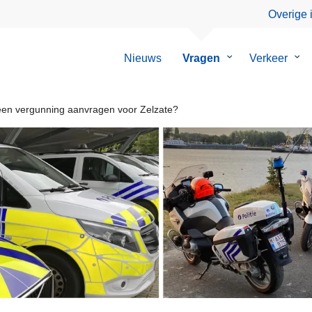
Overige 
Nieuws
Vragen
Submenu
Verkeer
Su
van
van
Vragen
Ver
en vergunning aanvragen voor Zelzate?