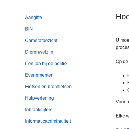
n
h
Hoe
Aangifte
o
u
BIN
d
g
U moet
Cameratoezicht
a
proces
Dierenwelzijn
a
Op de
n
Een job bij de politie
Evenementen
Fietsen en bromfietsen
Hulpverlening
Voor b
Inbraakcijfers
Elke w
Informaticacriminaliteit