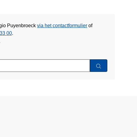
Regio Puyenbroeck
via het contactformulier
of
33 00
.
w