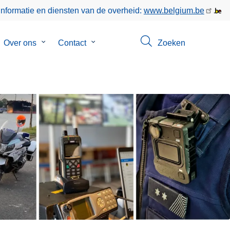
informatie en diensten van de overheid:
www.belgium.be
bmenu
Over ons
Submenu
Contact
Submenu
Zoeken
van
van
keer
Over
Contact
ons