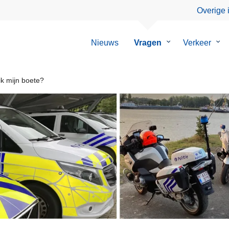
Overige 
Nieuws
Vragen
Submenu
Verkeer
Su
van
van
Vragen
Ver
ik mijn boete?