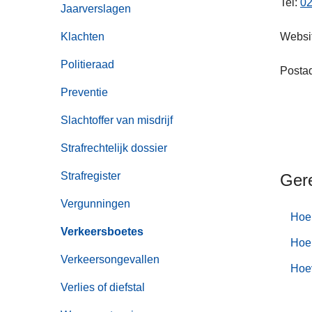
Tel:
02
Jaarverslagen
Klachten
Websi
Politieraad
Postad
Preventie
Pos
Slachtoffer van misdrijf
100
Strafrechtelijk dossier
Strafregister
Ger
Vergunningen
Hoe 
Verkeersboetes
Hoe 
Verkeersongevallen
Hoe
Verlies of diefstal