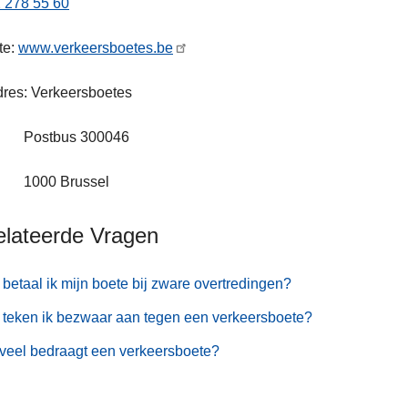
 278 55 60
te:
www.verkeersboetes.be
res: Verkeersboetes
tbus 300046
0 Brussel
elateerde Vragen
betaal ik mijn boete bij zware overtredingen?
teken ik bezwaar aan tegen een verkeersboete?
veel bedraagt een verkeersboete?