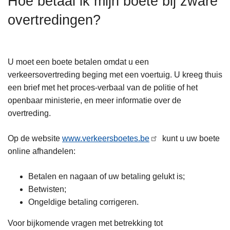
Hoe betaal ik mijn boete bij zware
n
overtredingen?
h
o
u
d
U moet een boete betalen omdat u een
g
verkeersovertreding beging met een voertuig. U kreeg thuis
a
een brief met het proces-verbaal van de politie of het
a
openbaar ministerie, en meer informatie over de
n
overtreding.
Op de website
www.verkeersboetes.be
kunt u uw boete
online afhandelen:
Betalen en nagaan of uw betaling gelukt is;
Betwisten;
Ongeldige betaling corrigeren.
Voor bijkomende vragen met betrekking tot