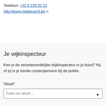
n
Telefoon
+32 9 228 02 22
h
http://www.mediwacht.be
o
u
d
g
a
a
n
Je wijkinspecteur
Ken je de verantwoordelijke wijkinspecteur in je buurt? Hij
of zij is je eerste contactpersoon bij de politie.
Straat
▼