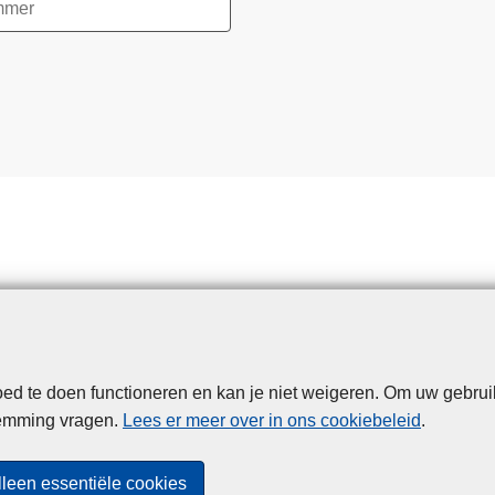
d te doen functioneren en kan je niet weigeren. Om uw gebrui
Disclaimer
Privacy
Cookies
Toegankelijkheid
temming vragen.
Lees er meer over in ons cookiebeleid
.
© 2026 Politie.be
lleen essentiële cookies