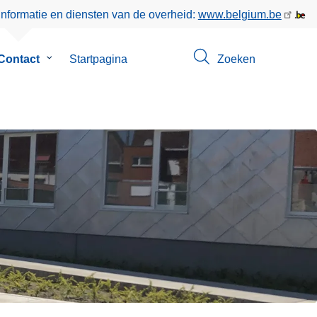
informatie en diensten van de overheid:
www.belgium.be
enu
Contact
Submenu
Startpagina
Zoeken
van
Contact