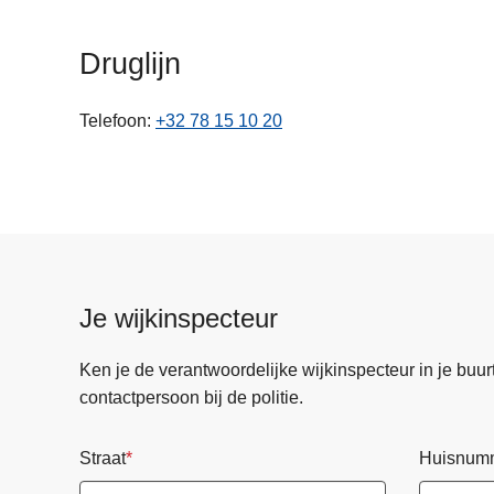
n
h
Druglijn
o
u
Telefoon
+32 78 15 10 20
d
g
a
a
n
Je wijkinspecteur
Ken je de verantwoordelijke wijkinspecteur in je buurt? 
contactpersoon bij de politie.
Straat
Huisnum